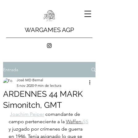
WARGAMES AGP
Entrada
José MD Bernal
5 nov 2020
9 min de lectura
ARDENNES 44 MARK
Simonitch, GMT
Joachim Peiper
 comandante de 
campo perteneciente a la 
Waffen-
SS
y juzgado por crímenes de guerra 
en 1946. Tenía asignado lo que se 