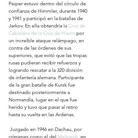
Peiper estuvo dentro del círculo de 
confianza de Himmler, durante 1940 
y 1941 y participó en la batallas de 
Jarkov. En ella obtendría 
la
Cruz de 
Caballero de la Cruz de Hierro
 por 
un increíble ataque relámpago, en 
contra de las órdenes de sus 
superiores, que evitó que las tropas 
rusas pudieran recibir refuerzos y 
logrando rescatar a la 320 división 
de infantería alemana. Participante 
de la gran batalle de Kursk fue 
destinado posteriormente a 
Normandía, lugar en el que fue 
herido y tuvo que pasar al retiro 
hasta su vuelta en las Ardenas.
 Juzgado en 1946 en Dachau, por 
crímenes como el del 
Malmedy
, en 