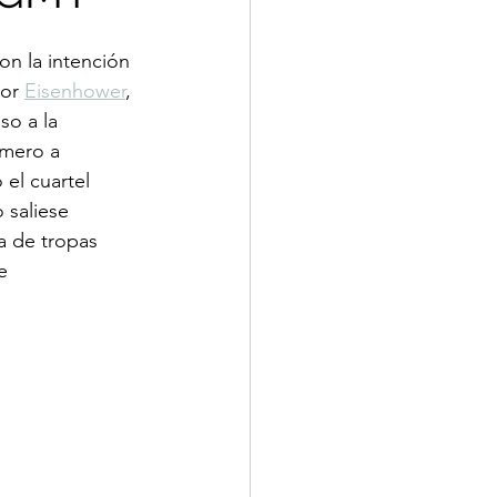
on la intención 
or 
Eisenhower
, 
so a la 
imero a 
el cuartel 
 saliese 
a de tropas 
e 