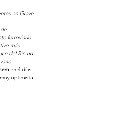
entes en Grave 
 de 
te ferroviario 
tivo más 
uce del Rin no 
vano. 
hem
 en 4 días, 
muy optimista 