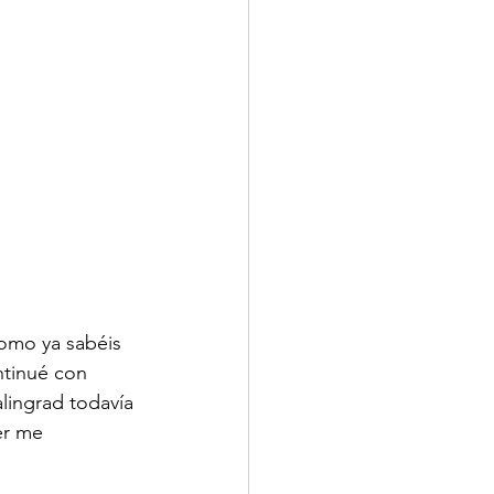
Como ya sabéis 
ntinué con 
alingrad todavía 
er me 