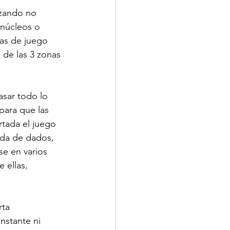
izando no 
 núcleos o 
nas de juego 
 de las 3 zonas 
sar todo lo 
para que las 
rtada el juego 
ada de dados, 
se en varios 
 ellas, 
rta 
nstante ni 