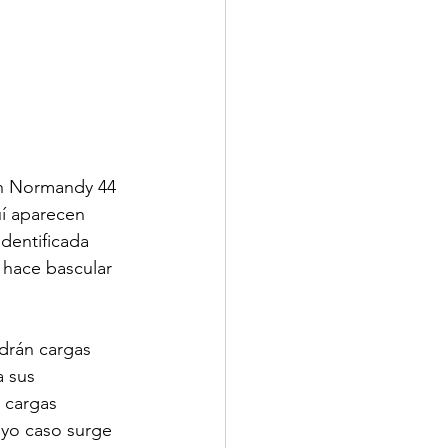
n Normandy 44 
uí aparecen 
dentificada 
 hace bascular 
drán cargas 
a sus 
 cargas 
uyo caso surge 