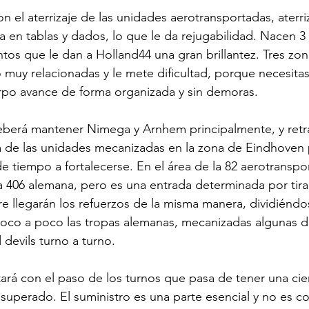
n el aterrizaje de las unidades aerotransportadas, aterr
a en tablas y dados, lo que le da rejugabilidad. Nacen 3
ntos que le dan a Holland44 una gran brillantez. Tres zo
muy relacionadas y le mete dificultad, porque necesitas
rpo avance de forma organizada y sin demoras. 
eberá mantener Nimega y Arnhem principalmente, y retra
a de las unidades mecanizadas en la zona de Eindhoven 
de tiempo a fortalecerse. En el área de la 82 aerotranspo
la 406 alemana, pero es una entrada determinada por tir
e llegarán los refuerzos de la misma manera, dividiéndo
oco a poco las tropas alemanas, mecanizadas algunas de
 devils turno a turno. 
tará con el paso de los turnos que pasa de tener una cie
 superado. El suministro es una parte esencial y no es co