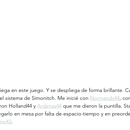
iega en este juego. Y se despliega de forma brillante. 
l sistema de Simonitch. Me inicié con 
Normandy44
, co
ron Holland44 y 
Ardenas44
 que me dieron la puntilla. St
garlo en mesa por falta de espacio-tiempo y en preord
rno43
. 