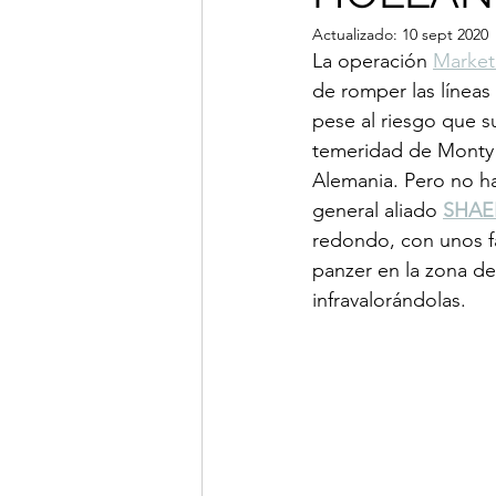
Actualizado:
10 sept 2020
La operación 
Market
de romper las líneas
pese al riesgo que s
temeridad de Monty y
Alemania. Pero no ha
general aliado 
SHAE
redondo, con unos fa
panzer en la zona d
infravalorándolas.