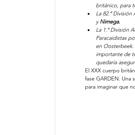
británico, para
La 82.ª Divisió
y 
Nimega.
La 1.ª División 
Paracaidistas po
en Oosterbeek. 
importante de t
quedaría asegur
El XXX cuerpo britán
fase GARDEN. Una sol
para imaginar que n