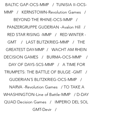
BALTIC GAP-OCS-MMP / TUNISIA II-OCS-
MMP / KERNSTOWN-Revolution Games /
BEYOND THE RHINE-OCS-MMP /
PANZERGRUPPE GUDERIAN -Avalon Hill /
RED STAR RISING -MMP / RED WINTER -
GMT / LAST BLITZKRIEG-MMP / THE
GREATEST DAY-MMP / WACHT AM RHEIN
DECISION GAMES / BURMA-OCS-MMP /
DAY OF DAYS-SCS-MMP / A TIME FOR
TRUMPETS: THE BATTLE OF BULGE -GMT /
GUDERIAN´S BLITZKRIEG-OCS-MMP /
NARVA -Revolution Games / TO TAKE A
WHASHINGTON-Line of Battle-MMP / D-DAY
QUAD Decision Games / IMPERIO DEL SOL
GMT-Devir /