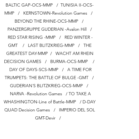
BALTIC GAP-OCS-MMP / TUNISIA II-OCS-
MMP / KERNSTOWN-Revolution Games /
BEYOND THE RHINE-OCS-MMP /
PANZERGRUPPE GUDERIAN -Avalon Hill /
RED STAR RISING -MMP / RED WINTER -
GMT / LAST BLITZKRIEG-MMP / THE
GREATEST DAY-MMP / WACHT AM RHEIN
DECISION GAMES / BURMA-OCS-MMP /
DAY OF DAYS-SCS-MMP / A TIME FOR
TRUMPETS: THE BATTLE OF BULGE -GMT /
GUDERIAN´S BLITZKRIEG-OCS-MMP /
NARVA -Revolution Games / TO TAKE A
WHASHINGTON-Line of Battle-MMP / D-DAY
QUAD Decision Games / IMPERIO DEL SOL
GMT-Devir /