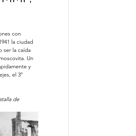
iones con 
1941 la ciudad 
 ser la caída 
 moscovita. Un 
ápidamente y 
jes, el 3º 
talla de 