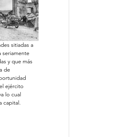
des sitiadas a 
a seriamente 
das y que más 
a de 
portunidad 
l ejército 
a lo cual 
 capital.