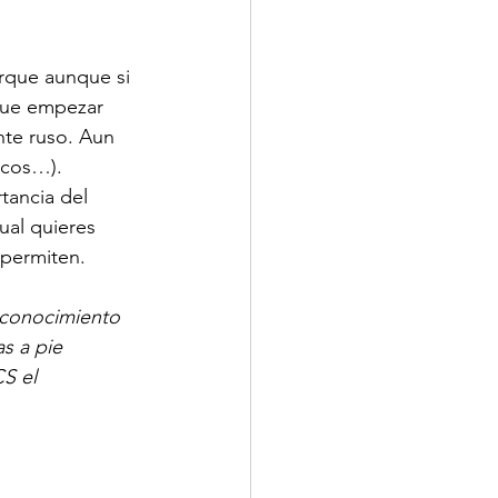
rque aunque si 
 que empezar 
nte ruso. Aun 
rcos…). 
tancia del 
cual quieres 
 permiten.
econocimiento 
s a pie 
S el 