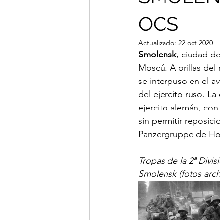
OCS
Actualizado:
22 oct 2020
Smolensk
, ciudad de
Moscú. A orillas del r
se interpuso en el a
del ejercito ruso. L
ejercito alemán, co
sin permitir reposicio
Panzergruppe de Hot
Tropas de la 2ª Divi
Smolensk (fotos arch