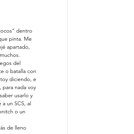
cocos” dentro 
que pinta. Me 
jé apartado, 
 muchos. 
uegos del 
e o batalla con 
toy diciendo, e 
, para nada voy 
saber usarlo y 
 a un SCS, al 
nitch o un 
ás de lleno 