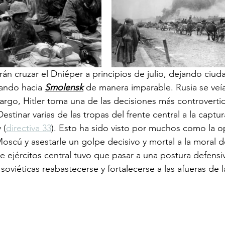
n cruzar el Dniéper a principios de julio, dejando ciuda
ando hacia 
Smolensk
 de manera imparable. Rusia se veí
rgo, Hitler toma una de las decisiones más controverti
stinar varias de las tropas del frente central a la captur
 (
directiva 33
). Esto ha sido visto por muchos como la o
oscú y asestarle un golpe decisivo y mortal a la moral de
e ejércitos central tuvo que pasar a una postura defensiv
 soviéticas reabastecerse y fortalecerse a las afueras de la