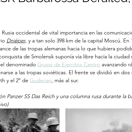
 Rusia occidental de vital importancia en las comunicac
io 
Dniéper
, y a tan solo 398 km de la capital Moscú. En 
vance de las tropas alemanas hacia lo que hubiera podido
a conquista de Smolensk suponía vía libre hacía la ciudad
n el denominado 
Grupo de Ejercitos Centro
 avanzando r
narse a las tropas soviéticas. El frente se dividió en dos e
h y el 2º de 
Guderian
, más al sur. 
sión Panzer SS Das Reich y una columna rusa durante la ba
ivo)