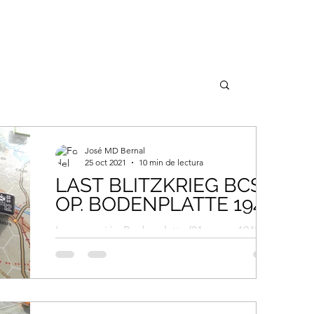
José MD Bernal
25 oct 2021
10 min de lectura
LAST BLITZKRIEG BCS -
OP. BODENPLATTE 1945
La operación Bodenplatte (01 enero 1945)
podría resumirse como el intento por parte
del ejercito alemán de imponerse o por lo
menos...