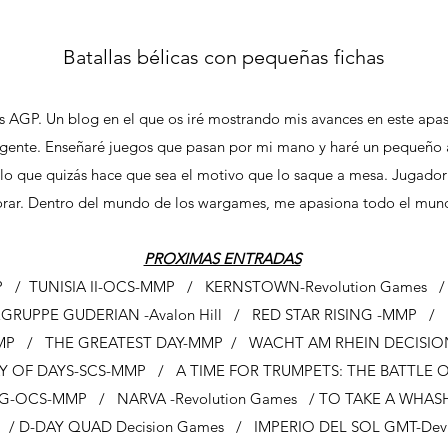
Batallas bélicas con pequeñas fichas
 AGP. Un blog en el que os iré mostrando mis avances en este apa
ente. Enseñaré juegos que pasan por mi mano y haré un pequeño an
lo que quizás hace que sea el motivo que lo saque a mesa. Jugador 
borar. Dentro del mundo de los wargames, me apasiona todo el mun
PROXIMAS ENTRADAS
 / TUNISIA II-OCS-MMP / KERNSTOWN-Revolution Games 
RUPPE GUDERIAN -Avalon Hill / RED STAR RISING -MMP /
MMP / THE GREATEST DAY-MMP / WACHT AM RHEIN DECISI
OF DAYS-SCS-MMP / A TIME FOR TRUMPETS: THE BATTLE 
G-OCS-MMP / NARVA -Revolution Games / TO TAKE A WHASHI
/ D-DAY QUAD Decision Games / IMPERIO DEL SOL GMT-De