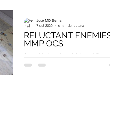
José MD Bernal
7 oct 2020
6 min de lectura
RELUCTANT ENEMIES
MMP OCS
Juego ideal en el que iniciarse al Sistema
OCS (Operational Combat Series).