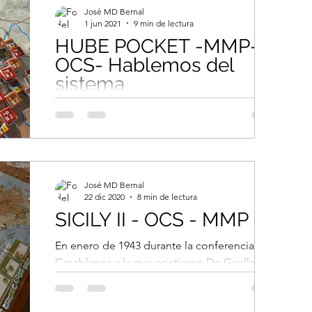
José MD Bernal
1 jun 2021
9 min de lectura
HUBE POCKET -MMP-
OCS- Hablemos del
sistema
El ejército alemán se encontraba en retirada
desde principios del invierno de 1943, con el
momento cumbre en enero de 1944 en el
que se...
José MD Bernal
22 dic 2020
8 min de lectura
SICILY II - OCS - MMP
En enero de 1943 durante la conferencia de
Casablanca a la que asistieron De Gaulle,
Churchill y Roosevelt se da vía libre a la
operación...