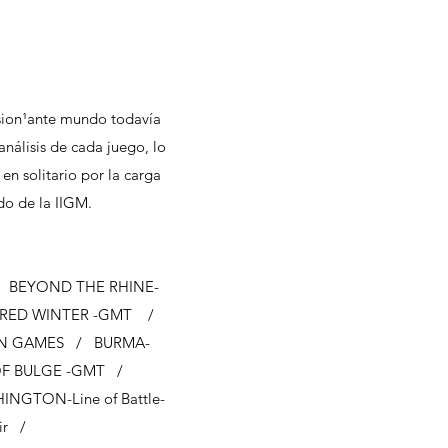
sion¹ante mundo todavía
álisis de cada juego, lo
en solitario por la carga
do de la IIGM.
/ BEYOND THE RHINE-
 RED WINTER -GMT /
ON GAMES / BURMA-
OF BULGE -GMT /
NGTON-Line of Battle-
vir /