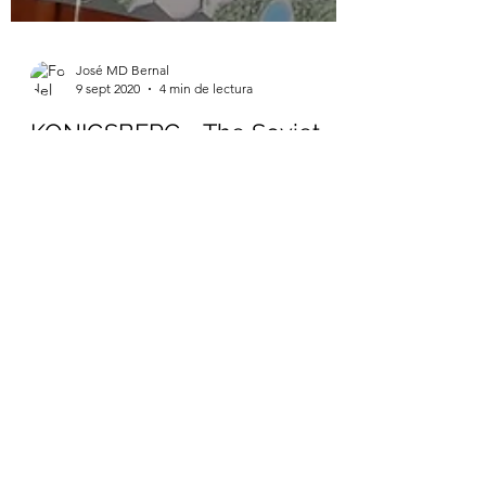
José MD Bernal
9 sept 2020
4 min de lectura
KONIGSBERG - The Soviet
Attack on East Prussia, 1945
(2018)-REVOLUTION GAMES
La batalla de Koningsberg de 1945 supuso el
fin de las tropas alemanas en Prusia. Unas
tropas alemanas tremendamente debilitadas
y en...