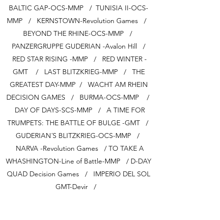
BALTIC GAP-OCS-MMP / TUNISIA II-OCS-
MMP / KERNSTOWN-Revolution Games /
BEYOND THE RHINE-OCS-MMP /
PANZERGRUPPE GUDERIAN -Avalon Hill /
RED STAR RISING -MMP / RED WINTER -
GMT / LAST BLITZKRIEG-MMP / THE
GREATEST DAY-MMP / WACHT AM RHEIN
DECISION GAMES / BURMA-OCS-MMP /
DAY OF DAYS-SCS-MMP / A TIME FOR
TRUMPETS: THE BATTLE OF BULGE -GMT /
GUDERIAN´S BLITZKRIEG-OCS-MMP /
NARVA -Revolution Games / TO TAKE A
WHASHINGTON-Line of Battle-MMP / D-DAY
QUAD Decision Games / IMPERIO DEL SOL
GMT-Devir /