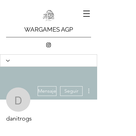
WARGAMES AGP
Más acciones
Mensaje
Seguir
danitrogs
danitrogs