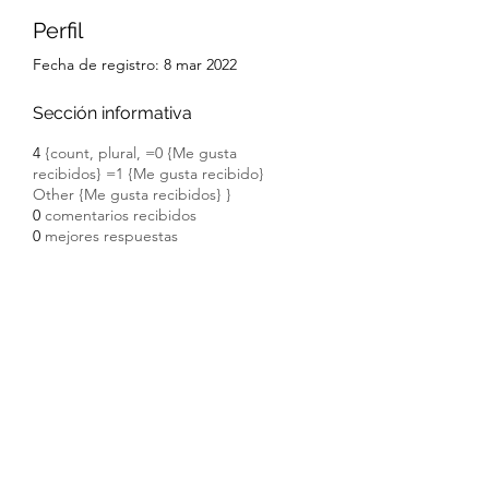
Perfil
Fecha de registro: 8 mar 2022
Sección informativa
4
{count, plural, =0 {Me gusta
recibidos} =1 {Me gusta recibido}
Other {Me gusta recibidos} }
0
comentarios recibidos
0
mejores respuestas
Formulario de suscripción
Enviar