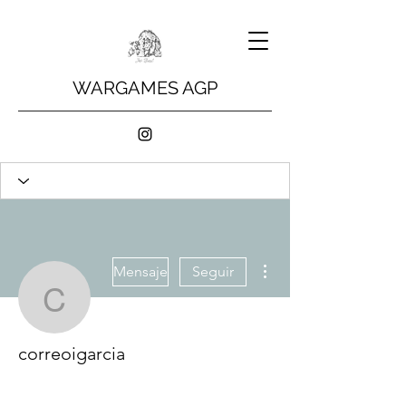
WARGAMES AGP
Más acciones
Mensaje
Seguir
correoigarcia
correoigarcia