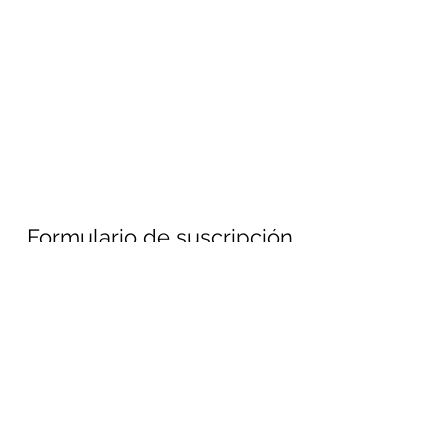
Formulario de suscripción
Enviar
690694651