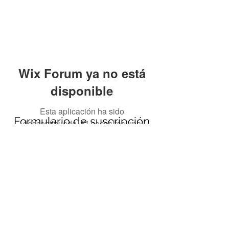
Wix Forum ya no está
disponible
Esta aplicación ha sido
Formulario de suscripción
descontinuada. Si necesitas una
app de comunidad, usa Wix Groups.
Enviar
690694651