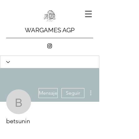
WARGAMES AGP
Más acciones
Mensaje
Seguir
betsunin
betsunin