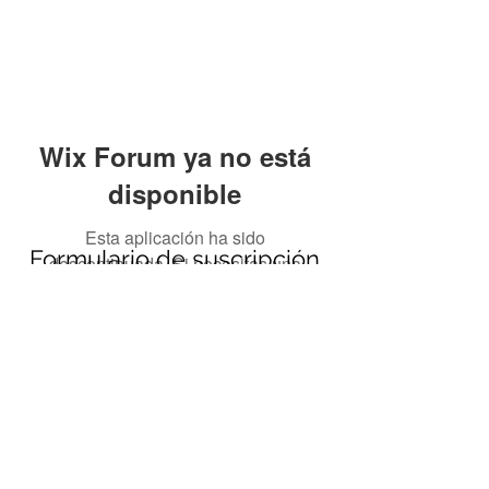
Wix Forum ya no está
disponible
Esta aplicación ha sido
Formulario de suscripción
descontinuada. Si necesitas una
app de comunidad, usa Wix Groups.
Enviar
690694651