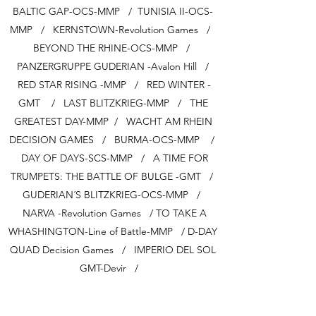
BALTIC GAP-OCS-MMP / TUNISIA II-OCS-
MMP / KERNSTOWN-Revolution Games /
BEYOND THE RHINE-OCS-MMP /
PANZERGRUPPE GUDERIAN -Avalon Hill /
RED STAR RISING -MMP / RED WINTER -
GMT / LAST BLITZKRIEG-MMP / THE
GREATEST DAY-MMP / WACHT AM RHEIN
DECISION GAMES / BURMA-OCS-MMP /
DAY OF DAYS-SCS-MMP / A TIME FOR
TRUMPETS: THE BATTLE OF BULGE -GMT /
GUDERIAN´S BLITZKRIEG-OCS-MMP /
NARVA -Revolution Games / TO TAKE A
WHASHINGTON-Line of Battle-MMP / D-DAY
QUAD Decision Games / IMPERIO DEL SOL
GMT-Devir /