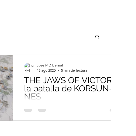
José MD Bernal
15 ago 2020
5 min de lectura
THE JAWS OF VICTORY,
la batalla de KORSUN-
NES
Juego de New England basado en el
embolsamiento de Korsun por parte de las
tropas rusas