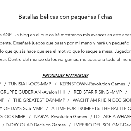
Batallas bélicas con pequeñas fichas
 AGP. Un blog en el que os iré mostrando mis avances en este apa
ente. Enseñaré juegos que pasan por mi mano y haré un pequeño an
lo que quizás hace que sea el motivo que lo saque a mesa. Jugador 
borar. Dentro del mundo de los wargames, me apasiona todo el mun
PROXIMAS ENTRADAS
 / TUNISIA II-OCS-MMP / KERNSTOWN-Revolution Games 
RUPPE GUDERIAN -Avalon Hill / RED STAR RISING -MMP /
MMP / THE GREATEST DAY-MMP / WACHT AM RHEIN DECISI
OF DAYS-SCS-MMP / A TIME FOR TRUMPETS: THE BATTLE 
G-OCS-MMP / NARVA -Revolution Games / TO TAKE A WHASHI
/ D-DAY QUAD Decision Games / IMPERIO DEL SOL GMT-De