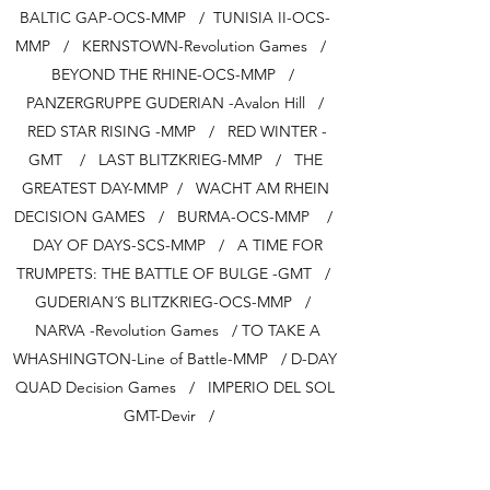
BALTIC GAP-OCS-MMP / TUNISIA II-OCS-
MMP / KERNSTOWN-Revolution Games /
BEYOND THE RHINE-OCS-MMP /
PANZERGRUPPE GUDERIAN -Avalon Hill /
RED STAR RISING -MMP / RED WINTER -
GMT / LAST BLITZKRIEG-MMP / THE
GREATEST DAY-MMP / WACHT AM RHEIN
DECISION GAMES / BURMA-OCS-MMP /
DAY OF DAYS-SCS-MMP / A TIME FOR
TRUMPETS: THE BATTLE OF BULGE -GMT /
GUDERIAN´S BLITZKRIEG-OCS-MMP /
NARVA -Revolution Games / TO TAKE A
WHASHINGTON-Line of Battle-MMP / D-DAY
QUAD Decision Games / IMPERIO DEL SOL
GMT-Devir /