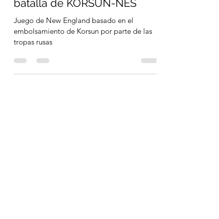
José MD Bernal
15 ago 2020
5 min de lectura
THE JAWS OF VICTORY, la
batalla de KORSUN-NES
Juego de New England basado en el
embolsamiento de Korsun por parte de las
tropas rusas