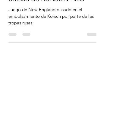
José MD Bernal
15 ago 2020
5 min de lectura
THE JAWS OF VICTORY, la
batalla de KORSUN-NES
Juego de New England basado en el
embolsamiento de Korsun por parte de las
tropas rusas