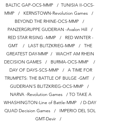
BALTIC GAP-OCS-MMP / TUNISIA II-OCS-
MMP / KERNSTOWN-Revolution Games /
BEYOND THE RHINE-OCS-MMP /
PANZERGRUPPE GUDERIAN -Avalon Hill /
RED STAR RISING -MMP / RED WINTER -
GMT / LAST BLITZKRIEG-MMP / THE
GREATEST DAY-MMP / WACHT AM RHEIN
DECISION GAMES / BURMA-OCS-MMP /
DAY OF DAYS-SCS-MMP / A TIME FOR
TRUMPETS: THE BATTLE OF BULGE -GMT /
GUDERIAN´S BLITZKRIEG-OCS-MMP /
NARVA -Revolution Games / TO TAKE A
WHASHINGTON-Line of Battle-MMP / D-DAY
QUAD Decision Games / IMPERIO DEL SOL
GMT-Devir /