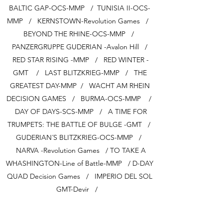
BALTIC GAP-OCS-MMP / TUNISIA II-OCS-
MMP / KERNSTOWN-Revolution Games /
BEYOND THE RHINE-OCS-MMP /
PANZERGRUPPE GUDERIAN -Avalon Hill /
RED STAR RISING -MMP / RED WINTER -
GMT / LAST BLITZKRIEG-MMP / THE
GREATEST DAY-MMP / WACHT AM RHEIN
DECISION GAMES / BURMA-OCS-MMP /
DAY OF DAYS-SCS-MMP / A TIME FOR
TRUMPETS: THE BATTLE OF BULGE -GMT /
GUDERIAN´S BLITZKRIEG-OCS-MMP /
NARVA -Revolution Games / TO TAKE A
WHASHINGTON-Line of Battle-MMP / D-DAY
QUAD Decision Games / IMPERIO DEL SOL
GMT-Devir /