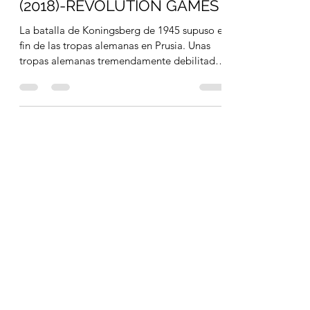
José MD Bernal
9 sept 2020
4 min de lectura
KONIGSBERG - The Soviet
Attack on East Prussia, 1945
(2018)-REVOLUTION GAMES
La batalla de Koningsberg de 1945 supuso el
fin de las tropas alemanas en Prusia. Unas
tropas alemanas tremendamente debilitadas
y en...