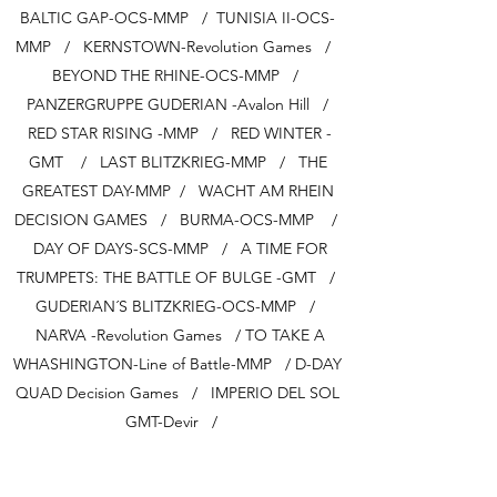
BALTIC GAP-OCS-MMP / TUNISIA II-OCS-
MMP / KERNSTOWN-Revolution Games /
BEYOND THE RHINE-OCS-MMP /
PANZERGRUPPE GUDERIAN -Avalon Hill /
RED STAR RISING -MMP / RED WINTER -
GMT / LAST BLITZKRIEG-MMP / THE
GREATEST DAY-MMP / WACHT AM RHEIN
DECISION GAMES / BURMA-OCS-MMP /
DAY OF DAYS-SCS-MMP / A TIME FOR
TRUMPETS: THE BATTLE OF BULGE -GMT /
GUDERIAN´S BLITZKRIEG-OCS-MMP /
NARVA -Revolution Games / TO TAKE A
WHASHINGTON-Line of Battle-MMP / D-DAY
QUAD Decision Games / IMPERIO DEL SOL
GMT-Devir /