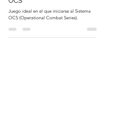
José MD Bernal
7 oct 2020
6 min de lectura
RELUCTANT ENEMIES MMP
OCS
Juego ideal en el que iniciarse al Sistema
OCS (Operational Combat Series).