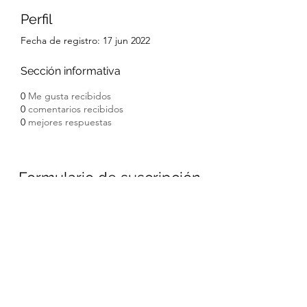
Perfil
Fecha de registro: 17 jun 2022
Sección informativa
0
Me gusta recibidos
0
comentarios recibidos
0
mejores respuestas
Formulario de suscripción
Enviar
690694651