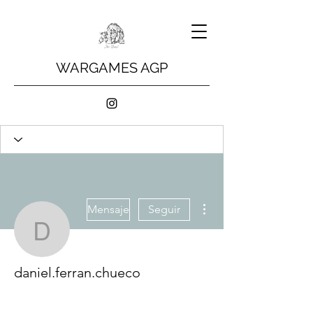
WARGAMES AGP
Más acciones
Mensaje
Seguir
daniel.ferran.chueco
daniel.ferran.chueco