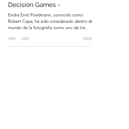
José MD Bernal
3 dic 2020
6 min de lectura
D-DAY OMAHA BEACH -
Decisión Games -
Endre Ernő Friedmann, conocido como
Robert Capa, ha sido considerado dentro del
mundo de la fotografía como uno de los
reporteros de...