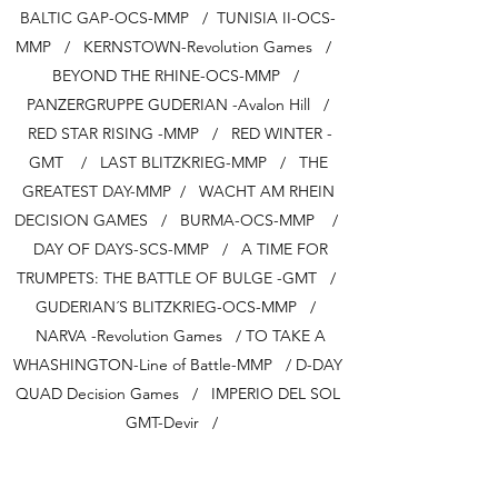
BALTIC GAP-OCS-MMP / TUNISIA II-OCS-
MMP / KERNSTOWN-Revolution Games /
BEYOND THE RHINE-OCS-MMP /
PANZERGRUPPE GUDERIAN -Avalon Hill /
RED STAR RISING -MMP / RED WINTER -
GMT / LAST BLITZKRIEG-MMP / THE
GREATEST DAY-MMP / WACHT AM RHEIN
DECISION GAMES / BURMA-OCS-MMP /
DAY OF DAYS-SCS-MMP / A TIME FOR
TRUMPETS: THE BATTLE OF BULGE -GMT /
GUDERIAN´S BLITZKRIEG-OCS-MMP /
NARVA -Revolution Games / TO TAKE A
WHASHINGTON-Line of Battle-MMP / D-DAY
QUAD Decision Games / IMPERIO DEL SOL
GMT-Devir /